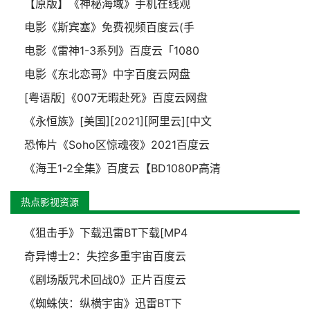
【原版】《神秘海域》手机在线观
电影《斯宾塞》免费视频百度云(手
电影《雷神1-3系列》百度云「1080
电影《东北恋哥》中字百度云网盘
[粤语版]《007无暇赴死》百度云网盘
《永恒族》[美国][2021][阿里云][中文
恐怖片《Soho区惊魂夜》2021百度云
《海王1-2全集》百度云【BD1080P高清
热点影视资源
《狙击手》下载迅雷BT下载[MP4
奇异博士2：失控多重宇宙百度云
《剧场版咒术回战0》正片百度云
《蜘蛛侠：纵横宇宙》迅雷BT下