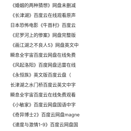
《婚姻的两种猜想》网盘未删减
《长津湖》百度云在线观看原声
日本恐怖电影《牛首村》百度云
《尼罗河上的惨案》网盘完整版
《画江湖之不良人5》网盘英文中
瞬息全宇宙百度云网盘在线免费
《风起洛阳》百度网盘迅雷在线
《永恒族》英文版百度云盘（
长津湖之水门桥百度云英文中字
瞬息全宇宙百度云在线免费观看
《小敏家》百度云网盘国语中字
《奇异博士2》百度云网盘magne
《速度与激情1-9》百度云网盘国