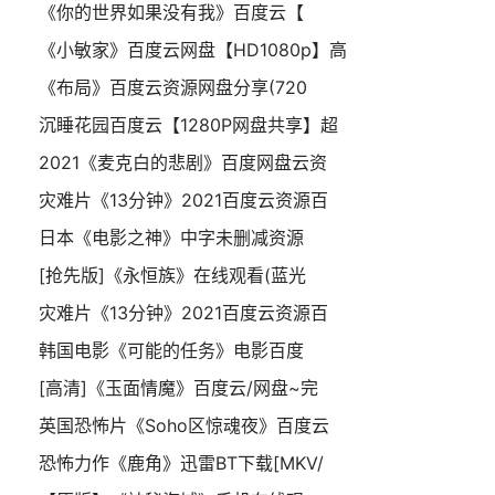
《你的世界如果没有我》百度云【
《小敏家》百度云网盘【HD1080p】高
《布局》百度云资源网盘分享(720
沉睡花园百度云【1280P网盘共享】超
2021《麦克白的悲剧》百度网盘云资
灾难片《13分钟》2021百度云资源百
日本《电影之神》中字未删减资源
[抢先版]《永恒族》在线观看(蓝光
灾难片《13分钟》2021百度云资源百
韩国电影《可能的任务》电影百度
[高清]《玉面情魔》百度云/网盘~完
英国恐怖片《Soho区惊魂夜》百度云
恐怖力作《鹿角》迅雷BT下载[MKV/