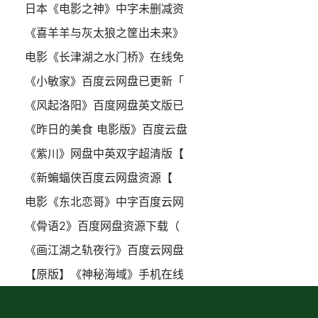
日本《电影之神》中字未删减资
《喜羊羊与灰太狼之筐出未来》
电影《长津湖之水门桥》在线免
《小敏家》百度云网盘已更新「
《风起洛阳》百度网盘英文版已
《昨日的美食 电影版》百度云盘
《紫川》网盘中英双字超清版【
《新蝙蝠侠百度云网盘资源【
电影《东北恋哥》中字百度云网
《骨语2》百度网盘资源下载（
《画江湖之轨夜行》百度云网盘
【原版】《神秘海域》手机在线