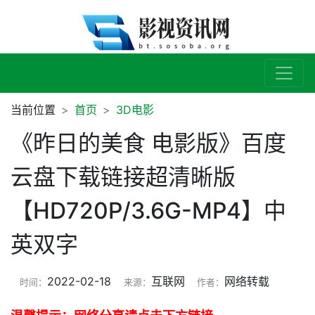
当前位置
首页
3D电影
《昨日的美食 电影版》百度
云盘下载链接超清晰版
【HD720P/3.6G-MP4】中
英双字
2022-02-18
互联网
网络转载
时间：
来源：
作者：