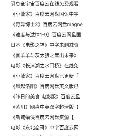
瞬息全宇宙百度云在线免费观看
《小敏家》百度云网盘国语中字
《奇异博士2》百度云网盘magne
《速度与激情1-9》百度云网盘国
日本《电影之神》中字未删减资
《喜羊羊与灰太狼之筐出未来》
电影《长津湖之水门桥》在线免
《小敏家》百度云网盘已更新「
《风起洛阳》百度网盘英文版已
《昨日的美食 电影版》百度云盘
《紫川》网盘中英双字超清版【
《新蝙蝠侠百度云网盘资源【
电影《东北恋哥》中字百度云网