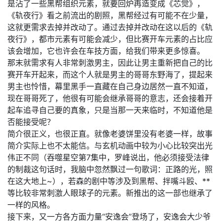
是沾了一些黑帮组织元素，就要回炉再造变成《芯觉》，
《轨夜行》看之前流出的剧照，黑帮经过有可能不在少量，
这就更需求去掉并改动了。通过去掉并改动在这以后的《轨
夜行》，都市元素有可能会减少，但比赛开车元素的占比应
该会增加，它也许会在车技方面，给我们带来更多惊喜。
那末就需求有人非常刺激男主，因此让男主重新把自己的比
赛开车开起来，而这个人就是男主的哥哥东野海了，提起来
男主也怜惜，幕里黑手一直藏在自己身边居然一直不知道，
现在哥哥死了，他很有可能会继承哥哥的意志，还会接着开
起车追寻自己要的真象，只是当那一天来临时，不知道他是
否能接受呢？
简介很正义，也很正直。就像老婆饼里没有老婆一样，故事
简介实际上也不太能信。与玄机动画中较为小心比较突出光
伟正不同（吞噬星空第7集中，罗峰说出，他必须接受法律
的制裁这句话时，我脑中忽然飘过一句歌词：正路的光，照
在这大地上~），若森的剧中等涉及到黑帮、拌嘴斗殴、**
等比较非常刺激人眼球子的元素。新推出的这一部也继承了
一样的风格。
接下来，又一方各方面力量“安逸会”登场了，安逸会大少爷