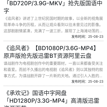
「BD720P/3.9G-MKV」抢先版国语中
字
《追风者》讲述了上世纪民国时期的故事，以全新的视角展
现革命斗争的历程，从而让观众看到以往未曾见过的影像。
这部剧剧情紧凑，充满了一波三折，展现了上海滩动荡的时
发布时间：25-08-23
代背景。在这个烟火气息的小世界中，人文温暖融入...
《追风者》【BD1080P/3.6G-MP4】
原声版抢先版迅雷BT资源阿里云盘
谍战剧作为电视剧创作中的重要题材，一直以来都备受关注
和喜爱。而前不久播出的电视剧《追风者》则以其独特的叙
事方式，为谍战剧开辟了一片新的天地。通过引人入胜的人
发布时间：25-08-23
物故事、精致细腻的影像语言和力求创新的艺术表达...
《承欢记》国语中字网盘
「HD1280P/3.3G-MP4」高清版迅雷