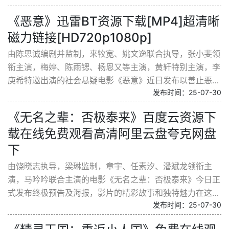
化...
《恶意》迅雷BT资源下载[MP4]超清晰
磁力链接[HD720p1080p]
由陈思诚编剧并监制，来牧宽、姚文逸联合执导，张小斐领
衔主演，梅婷、陈雨锶、杨恩又等主演，黄轩特别主演，李
庚希特邀出演的社会悬疑电影《恶意》近日发布以善止恶
发布时间：25-07-30
创作缘起特辑，主创团队首次深度剖析这部打破传统悬...
《无名之辈：否极泰来》百度云资源下
载在线免费观看高清阿里云盘夸克网盘
下
由饶晓志执导，梁琳监制，章宇、任素汐、潘斌龙领衔主
演，马吟吟联合主演的电影《无名之辈：否极泰来》今日正
式发布终极预告及海报，影片的精彩故事和独特魅力在这一
发布时间：25-07-30
刻展露无遗。义乌小老板陈三金与东南亚打工人薛芳梅...