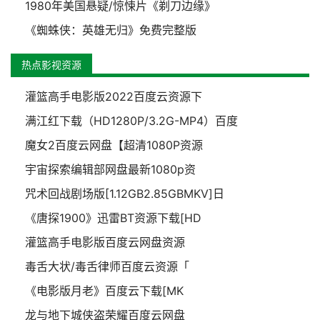
1980年美国悬疑/惊悚片《剃刀边缘》
《蜘蛛侠：英雄无归》免费完整版
热点影视资源
灌篮高手电影版2022百度云资源下
满江红下载（HD1280P/3.2G-MP4）百度
魔女2百度云网盘【超清1080P资源
宇宙探索编辑部网盘最新1080p资
咒术回战剧场版[1.12GB2.85GBMKV]日
《唐探1900》迅雷BT资源下载[HD
灌篮高手电影版百度云网盘资源
毒舌大状/毒舌律师百度云资源「
《电影版月老》百度云下载[MK
龙与地下城侠盗荣耀百度云网盘