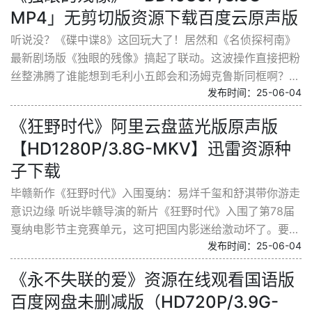
MP4」无剪切版资源下载百度云原声版
听说没？《碟中谍8》这回玩大了！居然和《名侦探柯南》
最新剧场版《独眼的残像》搞起了联动。这波操作直接把粉
丝整沸腾了谁能想到毛利小五郎会和汤姆克鲁斯同框啊？
发布时间：25-06-04
先说说这联动的具体花样。官方放出了一段特别预告片...
《狂野时代》阿里云盘蓝光版原声版
【HD1280P/3.8G-MKV】迅雷资源种
子下载
毕赣新作《狂野时代》入围戛纳：易烊千玺和舒淇带你游走
意识边缘 听说毕赣导演的新片《狂野时代》入围了第78届
戛纳电影节主竞赛单元，这可把国内影迷给激动坏了。要知
发布时间：25-06-04
道，这位凭借《路边野餐》和《地球最后的夜晚》在国...
《永不失联的爱》资源在线观看国语版
百度网盘未删减版（HD720P/3.9G-