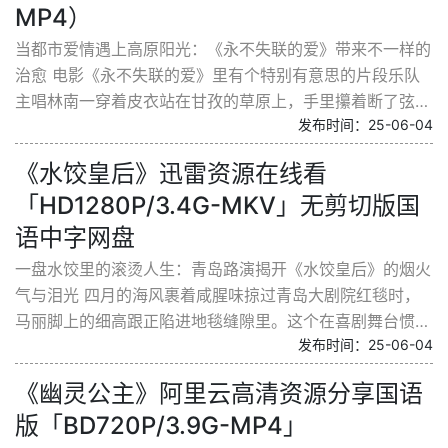
MP4）
当都市爱情遇上高原阳光：《永不失联的爱》带来不一样的
治愈 电影《永不失联的爱》里有个特别有意思的片段乐队
主唱林南一穿着皮衣站在甘孜的草原上，手里攥着断了弦的
发布时间：25-06-04
吉他，整个人都透着股格格不入的狼狈。这个从北京来...
《水饺皇后》迅雷资源在线看
「HD1280P/3.4G-MKV」无剪切版国
语中字网盘
一盘水饺里的滚烫人生：青岛路演揭开《水饺皇后》的烟火
气与泪光 四月的海风裹着咸腥味掠过青岛大剧院红毯时，
马丽脚上的细高跟正陷进地毯缝隙里。这个在喜剧舞台惯常
发布时间：25-06-04
撒欢的东北姑娘，此刻却因朱亚文突然提及臧阿姨当年...
《幽灵公主》阿里云高清资源分享国语
版「BD720P/3.9G-MP4」