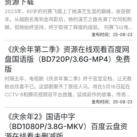
资源下载
2023年，60岁的何赛飞踏上了她演艺生涯的巅峰，收获颇
丰。从越剧名角到金鸡影后，她的演艺之路充满了坎坷和荆
棘，但她始终坚持，终于取得了辉煌的成就。 何赛飞以电
发布时间：25-08-23
影《追月》中的戚老师一角获得了第36届中国电影金鸡奖
最...
《庆余年第二季》资源在线观看百度网
盘国语版（BD720P/3.6G-MP4）免费
版
时隔五年，电视剧《庆余年第二季》终于官宣定档，让无数
粉丝欣喜不已。这部剧聚齐了原班人马，将在5月16日起在
CCTV-8和腾讯视频双平台首播，延续前作的故事，传奇人
发布时间：25-08-23
物范闲即将再次展现英雄风采。改编自猫腻小说《庆余
年》...
《庆余年2》国语中字
（BD1080P/3.8G-MKV）百度云盘资
源在线看未删减版