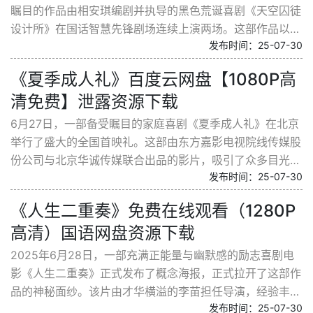
瞩目的作品由相安琪编剧并执导的黑色荒诞喜剧《天空囚徒
设计所》在国话智慧先锋剧场连续上演两场。这部作品以苏
发布时间：25-07-30
联特殊时期监狱设计局为背景，聚焦于一群科学家的群
像。...
《夏季成人礼》百度云网盘【1080P高
清免费】泄露资源下载
6月27日，一部备受瞩目的家庭喜剧《夏季成人礼》在北京
举行了盛大的全国首映礼。这部由东方嘉影电视院线传媒股
份公司与北京华诚传媒联合出品的影片，吸引了众多目光。
发布时间：25-07-30
导演杨泷杰以及主演岳旸、张祎曈、徐滨等主创人员齐...
《人生二重奏》免费在线观看（1280P
高清）国语网盘资源下载
2025年6月28日，一部充满正能量与幽默感的励志喜剧电
影《人生二重奏》正式发布了概念海报，正式拉开了这部作
品的神秘面纱。该片由才华横溢的李苗担任导演，经验丰富
发布时间：25-07-30
的贾竺出任制片人。影片将故事背景设定在充满活力与文