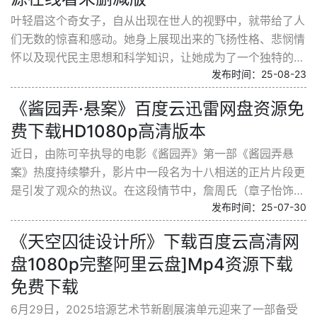
叶轻眉这个奇女子，自从出现在世人的视野中，就带给了人
们无数的惊喜和感动。她身上展现出来的飞扬性格、悲悯情
怀以及现代民主思想和科学知识，让她成为了一个独特的存
发布时间：25-08-23
在。她不仅仅是一个强大的战士，更是一个有着崇高...
《酱园弄·悬案》百度云迅雷网盘资源免
费下载HD1080p高清版本
近日，由陈可辛执导的电影《酱园弄》第一部《酱园弄悬
案》热度持续攀升，影片中一段名为十八相送的正片片段更
是引发了观众的热议。在这段情节中，詹周氏（章子怡饰）
发布时间：25-07-30
即将行刑之际，王许梅（杨幂饰）为她准备了蛋糕，众...
《天空囚徒设计所》下载百度云高清网
盘1080p完整阿里云盘]Mp4资源下载
免费下载
6月29日，2025培源艺术节新剧展演单元迎来了一部备受