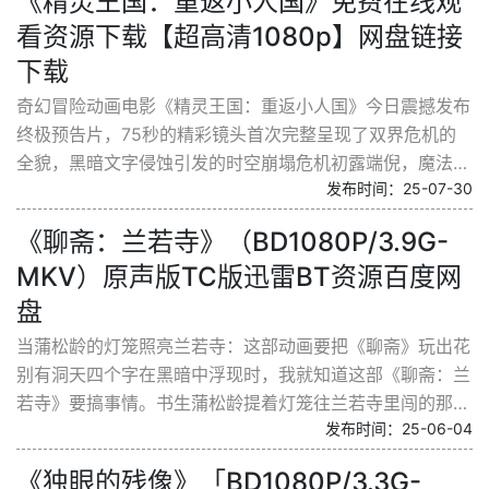
《精灵王国：重返小人国》免费在线观
看资源下载【超高清1080p】网盘链接
下载
奇幻冒险动画电影《精灵王国：重返小人国》今日震撼发布
终极预告片，75秒的精彩镜头首次完整呈现了双界危机的
全貌，黑暗文字侵蚀引发的时空崩塌危机初露端倪，魔法战
发布时间：25-07-30
斗与角色情感交织，悬念迭起的跨时空救赎故事瞬间点...
《聊斋：兰若寺》（BD1080P/3.9G-
MKV）原声版TC版迅雷BT资源百度网
盘
当蒲松龄的灯笼照亮兰若寺：这部动画要把《聊斋》玩出花
别有洞天四个字在黑暗中浮现时，我就知道这部《聊斋：兰
若寺》要搞事情。书生蒲松龄提着灯笼往兰若寺里闯的那个
发布时间：25-06-04
镜头，灯笼光晕里飘着细小的灰尘，照出斑驳墙壁上...
《独眼的残像》「BD1080P/3.3G-