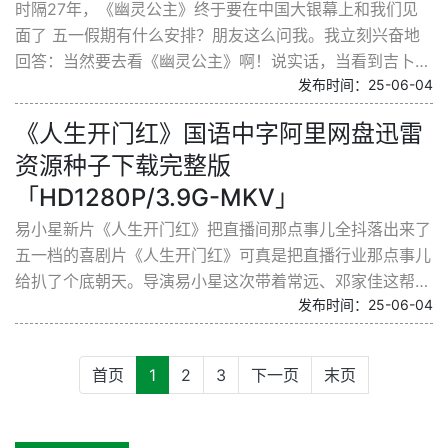
时隔27年，《幽灵公主》终于要在中国大银幕上和我们见
面了 五一假期有什么安排？朋友这么问我。我立刻兴奋地
回答：当然要去看《幽灵公主》啊！说实话，当看到吉卜力
发布时间：25-06-04
工作室宣布这部经典动画要在内地院线上映时，我差点从...
《人生开门红》国语中字阿里网盘迅雷
资源种子下载完整版
「HD1280P/3.9G-MKV」
易小星新片《人生开门红》把直播间那点事儿全抖落出来了
五一档的喜剧片《人生开门红》可真是把直播行业那点事儿
给扒了个底朝天。导演易小星这次带着常远、邓家佳这帮喜
发布时间：25-06-04
剧咖，直接把镜头怼进了直播间，让你看看那些网红...
首页
1
2
3
下一页
末页