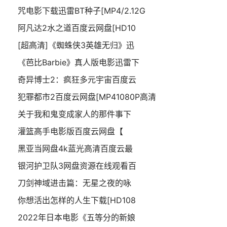
咒电影下载迅雷BT种子[MP4/2.12G
阿凡达2水之道百度云网盘[HD10
[超高清]《蜘蛛侠3英雄无归》迅
《芭比Barbie》真人版电影迅雷下
奇异博士2：疯狂多元宇宙百度云
犯罪都市2百度云网盘[MP41080P高清
关于我和鬼变成家人的那件事下
灌篮高手电影版百度云网盘【
黑亚当网盘4k蓝光高清百度云最
银河护卫队3网盘资源在线观看百
刀剑神域进击篇：无星之夜的咏
你想活出怎样的人生下载[HD108
2022年日本电影《五等分的新娘