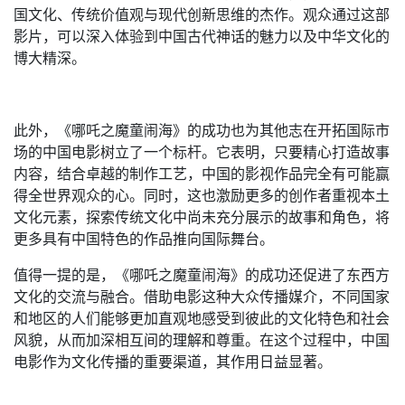
国文化、传统价值观与现代创新思维的杰作。观众通过这部
影片，可以深入体验到中国古代神话的魅力以及中华文化的
博大精深。
此外，《哪吒之魔童闹海》的成功也为其他志在开拓国际市
场的中国电影树立了一个标杆。它表明，只要精心打造故事
内容，结合卓越的制作工艺，中国的影视作品完全有可能赢
得全世界观众的心。同时，这也激励更多的创作者重视本土
文化元素，探索传统文化中尚未充分展示的故事和角色，将
更多具有中国特色的作品推向国际舞台。
值得一提的是，《哪吒之魔童闹海》的成功还促进了东西方
文化的交流与融合。借助电影这种大众传播媒介，不同国家
和地区的人们能够更加直观地感受到彼此的文化特色和社会
风貌，从而加深相互间的理解和尊重。在这个过程中，中国
电影作为文化传播的重要渠道，其作用日益显著。