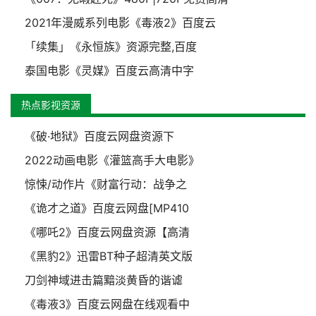
2021年漫威系列电影《毒液2》百度云
「续集」《永恒族》资源完整,百度
泰国电影《灵媒》百度云高清中字
热点影视资源
《破·地狱》百度云网盘资源下
2022动画电影《灌篮高手大电影》
惊悚/动作片《财富行动：战争之
《诡才之道》百度云网盘[MP410
《哪吒2》百度云网盘资源【高清
《黑豹2》迅雷BT种子超清英文版
刀剑神域进击篇黯淡黄昏的谐谑
《毒液3》百度云网盘在线观看中