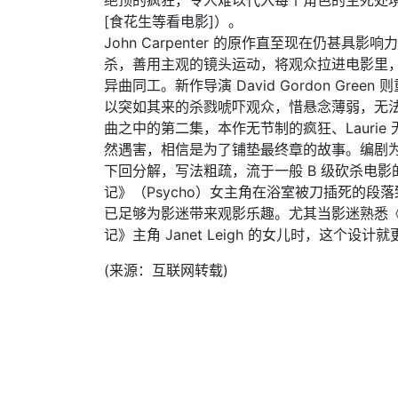
绝顶的疯狂，令人难以代入每个角色的生死处
[食花生等看电影]）。
John Carpenter 的原作直至现在仍甚具影
杀，善用主观的镜头运动，将观众拉进电影里，与
异曲同工。新作导演 David Gordon Green
以突如其来的杀戮唬吓观众，惜悬念薄弱，无
曲之中的第二集，本作无节制的疯狂、Laurie 无法
然遇害，相信是为了铺垫最终章的故事。编剧
下回分解，写法粗疏，流于一般 B 级砍杀电
记》（Psycho）女主角在浴室被刀插死的
已足够为影迷带来观影乐趣。尤其当影迷熟悉《月光光
记》主角 Janet Leigh 的女儿时，这个设计
(来源：互联网转载)