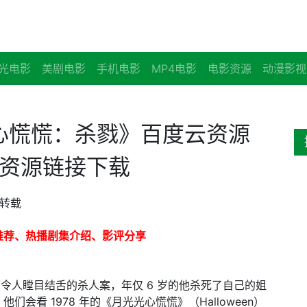
光电影
美剧电影
手机电影
MP4电影
电影资源
动漫影视
光心慌慌：杀戮》百度云资源
云资源链接下载
转载
推荐、热播剧集介绍、影评分享
 首次犯下令人瞠目结舌的杀人案，年仅 6 岁的他杀死了自己的姐
看 1978 年的《月光光心慌慌》（Halloween）