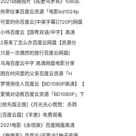
2021动画短片《知更鸟罗宾》1080p.
热带往事百度云资源「电影bd1024p
可爱的你百度云[中英字幕][720P]网盘
小伟百度云【国粤双语/中字】高清
2哥来了怎么办百度云网盘【资源分
只是一次偶然的旅行百度云网盘[
乌海百度云中字 高清网盘电影分享
困在时间里的父亲百度云资源「H
梦境俏佳人百度云【BD1080P高清】【
爱情对话框百度云资源「BD1080P」下
[抢先版正版]《月光光心慌慌：杀戮
[百度云盘]《羊崽》免费观看
2021电影《永恒族》百度网盘高清
《梅艳芳》百度云/迅雷/BT种子资源