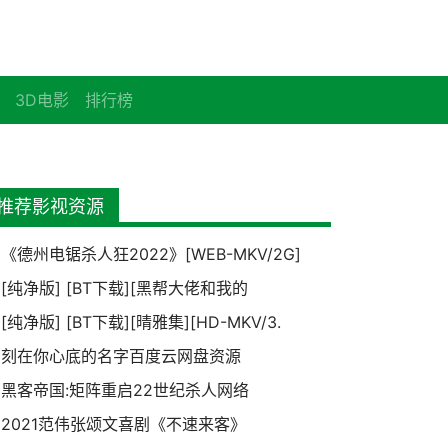
3D电影
排行榜
推荐影视资源
《德州电锯杀人狂2022》[WEB-MKV/2G]
[纯净版] [BT下载][黑帮大佬和我的
[纯净版] [BT下载][晴雅集][HD-MKV/3.
刻在你心底的名字百度云网盘资源
黑客帝国:矩阵重启22世纪杀人网络
2021范伟张颂文喜剧《不速来客》