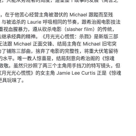
境，只能从旁观者的角度，遥望整个故事的发展（简言之
响力，在于他苦心经营主角被潜伏的 Michael 跟蹤而至残
被追杀的 Laurie 呼吸相同的节奏，跟希治阁电影技法
 则重视血腥暴力，遵从砍杀电影（slasher film）的传统，
法继承经典的精神。《月光光心慌慌：杀戮》是新版三部
跟 Michael 正面交锋、结局主角在 Michael 旧宅突
为了铺陈三部曲，捨弃了电影的完整性，将重大伏笔留待
影的水平。唯一教人惊喜是，结局刻意向希治阁的《惊魂
段落致敬。虽然只抄照了两三个主角用手挡刀的特写镜头，但
心慌慌》的女主角 Jamie Lee Curtis 正是《惊魂
就更具玩味了。