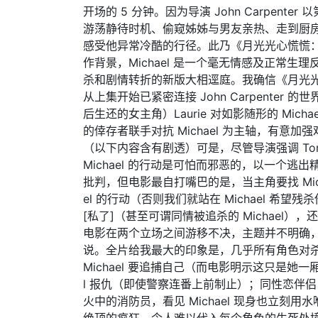
开场的 5 分钟。因为导演 John Carpente
游荡静待时机、偷窥姊姊与男友亲热、走到厨
感受他异常冷酷的行径。此乃《月光光心慌慌：杀戮》（
作背景，Michael 是一个毫无情感及正常
杀和剧情转折的新版大相逕庭。我确信《月光
从上集开始已紧密连接 John Carpenter 的
后生还的女主角）Laurie 对如影随形的 Mi
的倖存者联手对抗 Michael 为主轴，有意
（以下内容含有剧透）可是，尽管导演强调 Tom
Michael 的行动是可怕而邪恶的，以一个
批判，但电影最自打嘴巴的是，当主角要找 Mich
el 的行动（否则我们就站在 Michael 
[私了]（甚至可谓同情被追杀的 Michael），还
电影在两个立场之间游移不决，主题并不明确，像
说。全片给我最大的印象是，几乎所有角色对杀人狂 
Michael 要追捕自己（而电影明示这只是她一厢
l 报仇（即使警察连番上前制止）；同性恋伴侣 Big Jo
火中的消防员，看见 Michael 现身也立