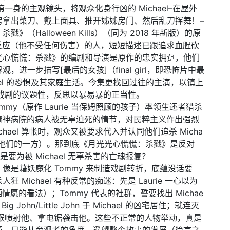
r 以第一身的主观镜头，将观众化身行凶的 Michael–在屋外
房拿出菜刀、戴上面具、推开姊姊房门、然后乱刀挥舞！–
Halloween Kills）（同为 2018 年新版）的原
生理反应（他不受任何伤害）的人，短短描述已跟追求血腥砍
光心慌慌：杀戮》的编剧和导演是原作的忠实拥趸，他们
世界观，进一步描写[最后的女孩]（final girl，即恐怖片中最
chael 的恐惧及其家庭生活。今集更找回过往的主演，以镇上
加强戏剧的议题性，反思以暴易暴的正当性。
my（原作 Laurie 当保姆照顾的孩子）率领生还者猎杀
逃出精神病院的病人被无辜迫死的情节，对民粹主义作出强烈
ael 算帐时，观众又被要求代入并认同他们追杀 Micha
希望残杀他们的一方）。那到底《月光光心慌慌：杀戮》是反对
是要为被 Michael 无辜杀害的亡魂报复？
是藉妖魔化 Tommy 来制造戏剧转折，底蕴没话要
Michael 有种反常的痴迷：先是 Laurie 一心以为
情愿的看法）；Tommy 代表的社群，誓要找出 Michae
hn/Little John 于 Michael 的凶宅居住；就连灭
刻用水喉喷射他、拿电锯袭击他。这些不正常的人物举动，真是