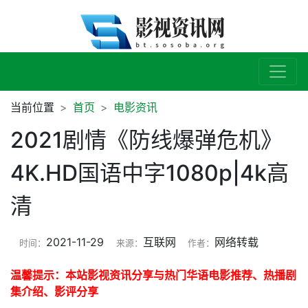
当前位置
首页
电影资讯
2021剧情《防线爆弹危机》
4K.HD国语中字1080p|4k高
清
2021-11-29
互联网
网络转载
时间：
来源：
作者：
温馨提示：本站影视资讯分享与热门华语电影推荐、热播剧
集介绍、影评分享