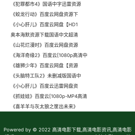
《犯罪都市4》国语中字迅雷资源
《蛟龙行动》百度云网盘资源下
《小心肝儿》百度云网盘【HD1
奥本海默资源下载国语中文超清
《山花烂漫时》百度云网盘资源
《海洋奇缘2》百度云[1080p高清中
《雄狮少年》百度云网盘【资源
《头脑特工队2》未删减版国语中
《小心肝儿》百度云迅雷网盘资
《抓娃娃》百度云[1080p-MP4高清
《喜羊羊与灰太狼之筐出未来》
Powered by © 2022
高清电影下载,高清电影资讯,高清电影