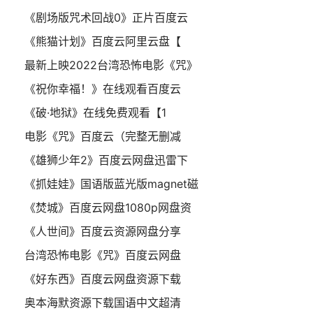
《剧场版咒术回战0》正片百度云
《熊猫计划》百度云阿里云盘【
最新上映2022台湾恐怖电影《咒》
《祝你幸福！》在线观看百度云
《破·地狱》在线免费观看【1
电影《咒》百度云（完整无删减
《雄狮少年2》百度云网盘迅雷下
《抓娃娃》国语版蓝光版magnet磁
《焚城》百度云网盘1080p网盘资
《人世间》百度云资源网盘分享
台湾恐怖电影《咒》百度云网盘
《好东西》百度云网盘资源下载
奥本海默资源下载国语中文超清