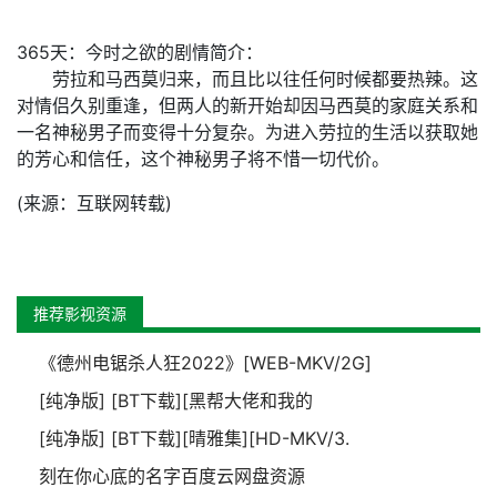
365天：今时之欲的剧情简介：
劳拉和马西莫归来，而且比以往任何时候都要热辣。这
对情侣久别重逢，但两人的新开始却因马西莫的家庭关系和
一名神秘男子而变得十分复杂。为进入劳拉的生活以获取她
的芳心和信任，这个神秘男子将不惜一切代价。
(来源：互联网转载)
推荐影视资源
《德州电锯杀人狂2022》[WEB-MKV/2G]
[纯净版] [BT下载][黑帮大佬和我的
[纯净版] [BT下载][晴雅集][HD-MKV/3.
刻在你心底的名字百度云网盘资源