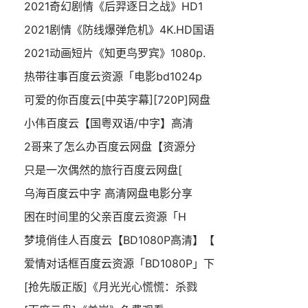
2021奇幻剧情《后羿逐日之战》HD1
2021剧情《防线爆弹危机》4K.HD国语
2021动画短片《知更鸟罗宾》1080p.
热带往事百度云资源「电影bd1024p
可爱的你百度云[中英字幕][720P]网盘
小伟百度云【国粤双语/中字】高清
2哥来了怎么办百度云网盘【资源分
只是一次偶然的旅行百度云网盘[
乌海百度云中字 高清网盘电影分享
困在时间里的父亲百度云资源「H
梦境俏佳人百度云【BD1080P高清】【
爱情对话框百度云资源「BD1080P」下
[抢先版正版]《月光光心慌慌：杀戮